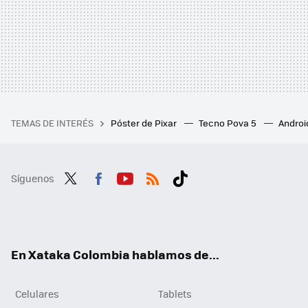
TEMAS DE INTERÉS
Póster de Pixar
Tecno Pova 5
Androi
Síguenos
Twit
Fac
You
RSS
Tikt
ter
ebo
tub
ok
ok
e
En Xataka Colombia hablamos de...
Celulares
Tablets