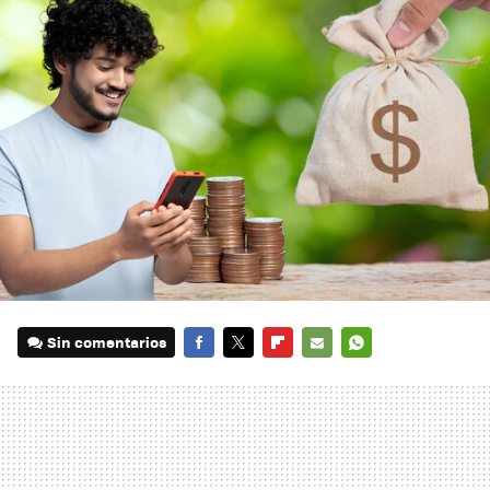
Sin comentarios
FACEBOOK
TWITTER
FLIPBOARD
E-
WHATSAPP
MAIL