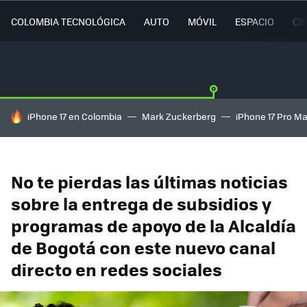
COLOMBIA TECNOLÓGICA
AUTO
MÓVIL
ESPACIO
CI
HOY SE HABLA DE
iPhone 17 en Colombia
Mark Zuckerberg
iPhone 17 Pro M
No te pierdas las últimas noticias
sobre la entrega de subsidios y
programas de apoyo de la Alcaldía
de Bogotá con este nuevo canal
directo en redes sociales