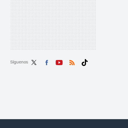
Síguenos
Twit
Fac
You
RSS
Tikt
ter
ebo
tub
ok
ok
e