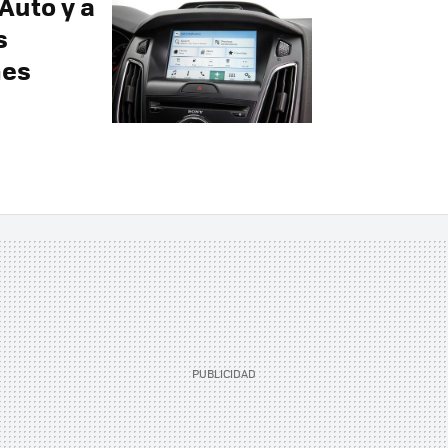
Auto y a
s
nes