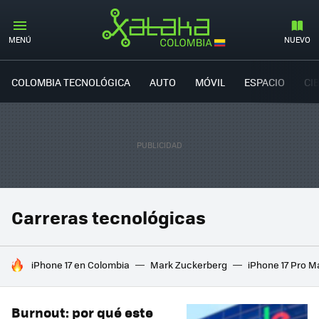
MENÚ
NUEVO
COLOMBIA TECNOLÓGICA
AUTO
MÓVIL
ESPACIO
CI
Carreras tecnológicas
HOY SE HABLA DE
iPhone 17 en Colombia
Mark Zuckerberg
iPhone 17 Pro M
Burnout: por qué este