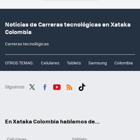
Noticias de Carreras tecnológicas en Xataka
Colombia
Carreras tecnológicas
OTROS TEMAS:
Celulares
Tablets
Samsung
Colombia
Síguenos
Twit
Fac
You
RSS
Tikt
ter
ebo
tub
ok
ok
e
En Xataka Colombia hablamos de...
Celulares
Tablets