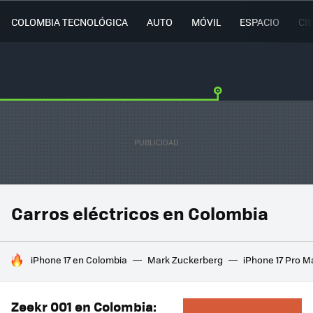
COLOMBIA TECNOLÓGICA
AUTO
MÓVIL
ESPACIO
CI
Carros eléctricos en Colombia
HOY SE HABLA DE
iPhone 17 en Colombia
Mark Zuckerberg
iPhone 17 Pro M
Zeekr 001 en Colombia: