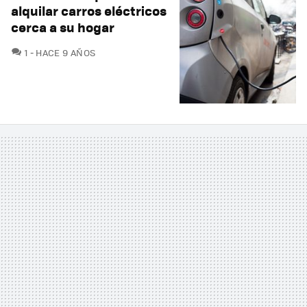
alquilar carros eléctricos
cerca a su hogar
COMENTARIOS
1
HACE 9 AÑOS