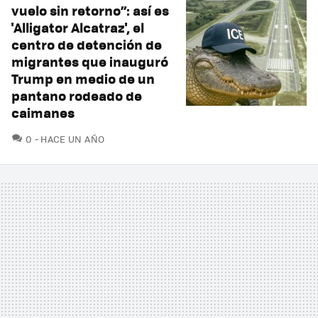
vuelo sin retorno”: así es
'Alligator Alcatraz', el
centro de detención de
migrantes que inauguró
Trump en medio de un
pantano rodeado de
caimanes
COMENTARIOS
0
HACE UN AÑO