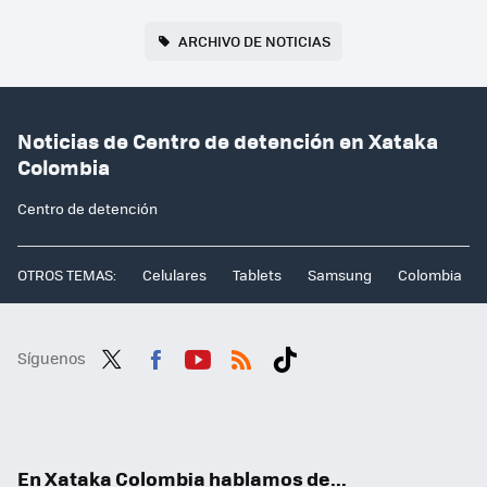
ARCHIVO DE NOTICIAS
Noticias de Centro de detención en Xataka
Colombia
Centro de detención
OTROS TEMAS:
Celulares
Tablets
Samsung
Colombia
Síguenos
Twit
Fac
You
RSS
Tikt
ter
ebo
tub
ok
ok
e
En Xataka Colombia hablamos de...