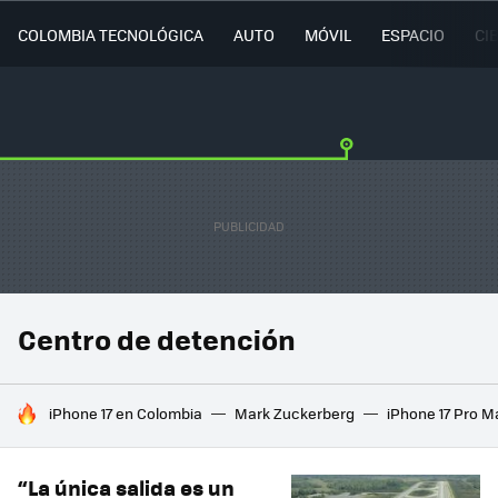
COLOMBIA TECNOLÓGICA
AUTO
MÓVIL
ESPACIO
CI
Centro de detención
HOY SE HABLA DE
iPhone 17 en Colombia
Mark Zuckerberg
iPhone 17 Pro M
“La única salida es un