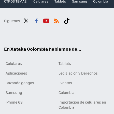
OTROS TEMAS:
Celulares
Tablets
Samsung
Colombia
Síguenos
Twit
Fac
You
RSS
Tikt
ter
ebo
tub
ok
ok
e
En Xataka Colombia hablamos de...
Celulares
Tablets
Aplicaciones
Legislación y Derechos
Cazando gangas
Eventos
Samsung
Colombia
iPhone 6S
Importación de celulares en
Colombia