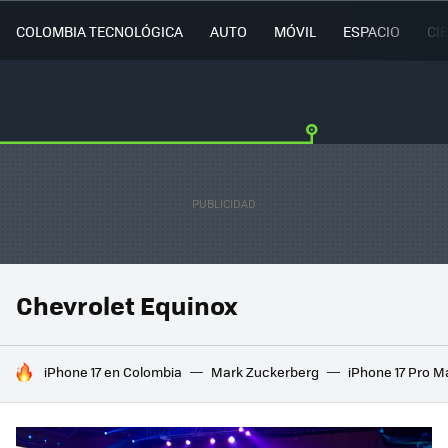
COLOMBIA TECNOLÓGICA
AUTO
MÓVIL
ESPACIO
CI
Chevrolet Equinox
HOY SE HABLA DE
iPhone 17 en Colombia
Mark Zuckerberg
iPhone 17 Pro M