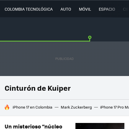
COLOMBIA TECNOLÓGICA
AUTO
MÓVIL
ESPACIO
CI
Cinturón de Kuiper
HOY SE HABLA DE
iPhone 17 en Colombia
Mark Zuckerberg
iPhone 17 Pro M
Un misterioso “núcleo