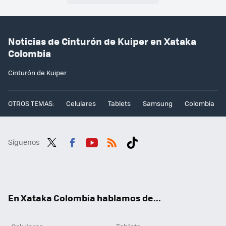
Noticias de Cinturón de Kuiper en Xataka
Colombia
Cinturón de Kuiper
OTROS TEMAS:
Celulares
Tablets
Samsung
Colombia
Síguenos
Twit
Fac
You
RSS
Tikt
ter
ebo
tub
ok
ok
e
En Xataka Colombia hablamos de...