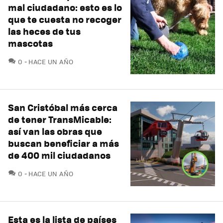
mal ciudadano: esto es lo
que te cuesta no recoger
las heces de tus
mascotas
COMENTARIOS
0
HACE UN AÑO
San Cristóbal más cerca
de tener TransMicable:
así van las obras que
buscan beneficiar a más
de 400 mil ciudadanos
COMENTARIOS
0
HACE UN AÑO
Esta es la lista de países