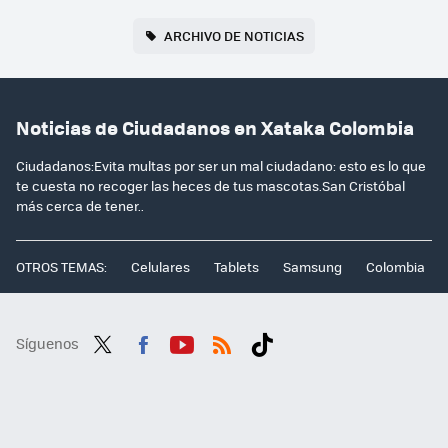
ARCHIVO DE NOTICIAS
Noticias de Ciudadanos en Xataka Colombia
Ciudadanos:Evita multas por ser un mal ciudadano: esto es lo que
te cuesta no recoger las heces de tus mascotas.San Cristóbal
más cerca de tener..
OTROS TEMAS:
Celulares
Tablets
Samsung
Colombia
Síguenos
Twit
Fac
You
RSS
Tikt
ter
ebo
tub
ok
ok
e