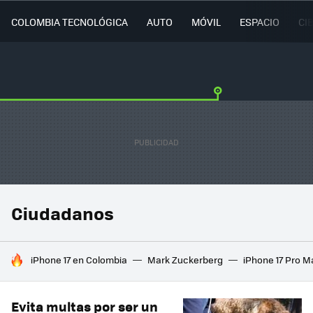
COLOMBIA TECNOLÓGICA
AUTO
MÓVIL
ESPACIO
CI
Ciudadanos
HOY SE HABLA DE
iPhone 17 en Colombia
Mark Zuckerberg
iPhone 17 Pro M
Evita multas por ser un