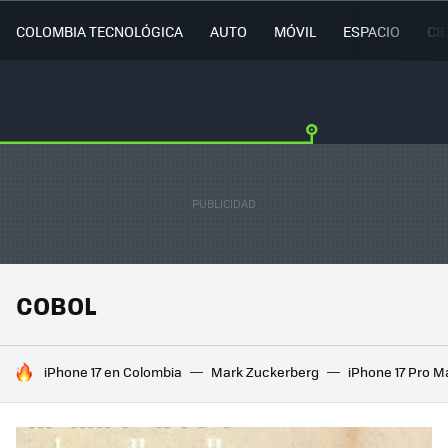
COLOMBIA TECNOLÓGICA
AUTO
MÓVIL
ESPACIO
CI
COBOL
HOY SE HABLA DE
iPhone 17 en Colombia
Mark Zuckerberg
iPhone 17 Pro M