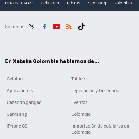
OTROS TEMAS:
Celulares
Tablets
Samsung
Colombia
Síguenos
Twit
Fac
You
RSS
Tikt
ter
ebo
tub
ok
ok
e
En Xataka Colombia hablamos de...
Celulares
Tablets
Aplicaciones
Legislación y Derechos
Cazando gangas
Eventos
Samsung
Colombia
iPhone 6S
Importación de celulares en
Colombia