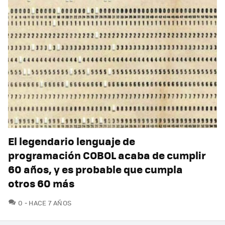
El legendario lenguaje de
programación COBOL acaba de cumplir
60 años, y es probable que cumpla
otros 60 más
COMENTARIOS
0
HACE 7 AÑOS