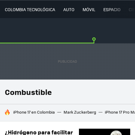
COLOMBIA TECNOLÓGICA
AUTO
MÓVIL
ESPACIO
CI
Combustible
HOY SE HABLA DE
iPhone 17 en Colombia
Mark Zuckerberg
iPhone 17 Pro M
¿Hidrógeno para facilitar