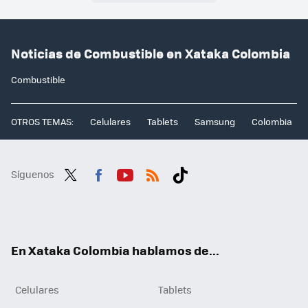
Noticias de Combustible en Xataka Colombia
Combustible
OTROS TEMAS:
Celulares
Tablets
Samsung
Colombia
Síguenos
Twit
Fac
You
RSS
Tikt
ter
ebo
tub
ok
ok
e
En Xataka Colombia hablamos de...
Celulares
Tablets