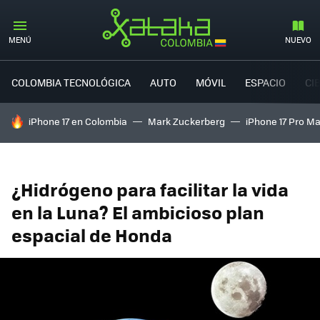
MENÚ
NUEVO
COLOMBIA TECNOLÓGICA
AUTO
MÓVIL
ESPACIO
CI
HOY SE HABLA DE
iPhone 17 en Colombia
Mark Zuckerberg
iPhone 17 Pro M
¿Hidrógeno para facilitar la vida
en la Luna? El ambicioso plan
espacial de Honda