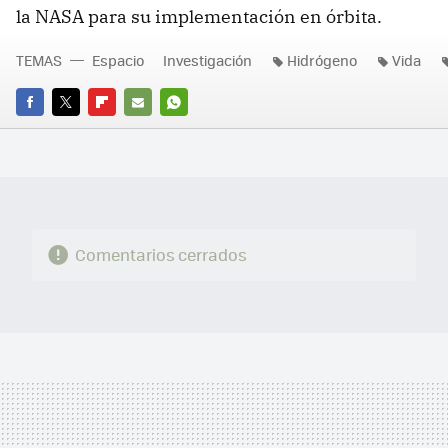
la NASA para su implementación en órbita.
TEMAS
Espacio
Investigación
Hidrógeno
Vida
FACEBOOK
TWITTER
FLIPBOARD
E-
WHATSAPP
MAIL
Comentarios cerrados