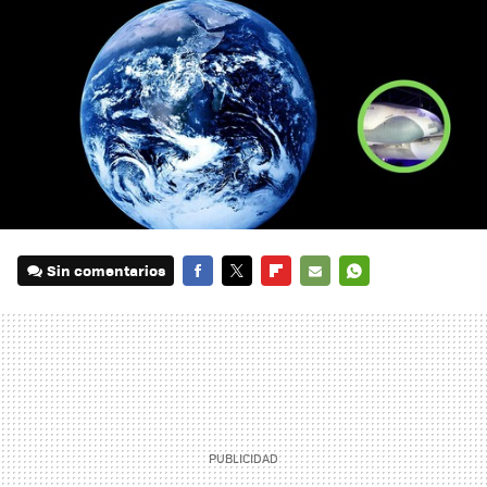
Sin comentarios
FACEBOOK
TWITTER
FLIPBOARD
E-
WHATSAPP
MAIL