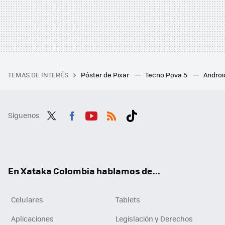
TEMAS DE INTERÉS
Póster de Pixar
Tecno Pova 5
Androi
Síguenos
Twit
Fac
You
RSS
Tikt
ter
ebo
tub
ok
ok
e
En Xataka Colombia hablamos de...
Celulares
Tablets
Aplicaciones
Legislación y Derechos