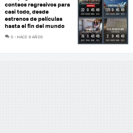
conteos regresivos para
casi todo, desde
estrenos de películas
hasta el fin del mundo
COMENTARIOS
0
HACE 9 AÑOS