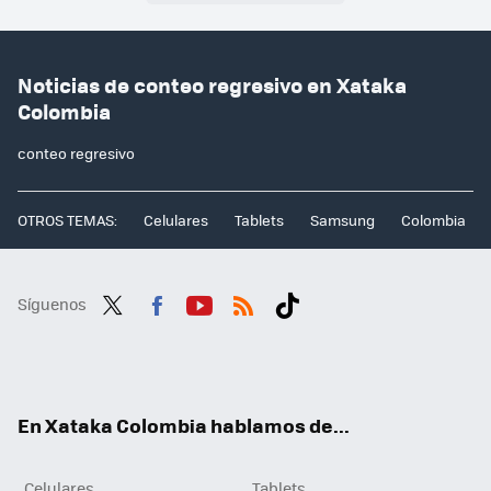
Noticias de conteo regresivo en Xataka
Colombia
conteo regresivo
OTROS TEMAS:
Celulares
Tablets
Samsung
Colombia
Síguenos
Twit
Fac
You
RSS
Tikt
ter
ebo
tub
ok
ok
e
En Xataka Colombia hablamos de...
Celulares
Tablets