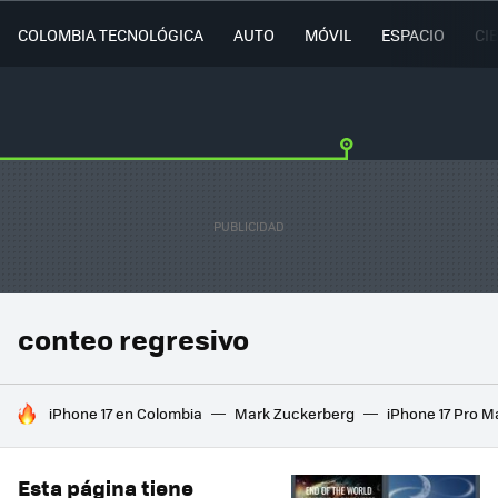
COLOMBIA TECNOLÓGICA
AUTO
MÓVIL
ESPACIO
CI
conteo regresivo
HOY SE HABLA DE
iPhone 17 en Colombia
Mark Zuckerberg
iPhone 17 Pro M
Esta página tiene