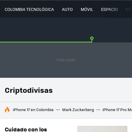
COLOMBIA TECNOLÓGICA
AUTO
MÓVIL
ESPACIO
CI
Criptodivisas
HOY SE HABLA DE
iPhone 17 en Colombia
Mark Zuckerberg
iPhone 17 Pro M
Cuidado con los