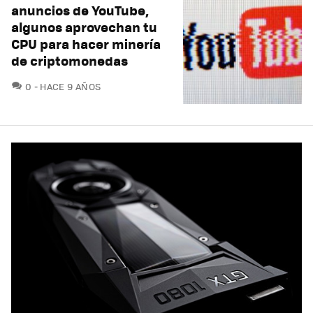
anuncios de YouTube,
algunos aprovechan tu
CPU para hacer minería
de criptomonedas
COMENTARIOS
0
HACE 9 AÑOS