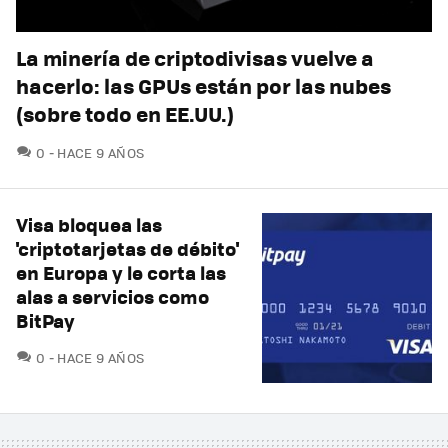
La minería de criptodivisas vuelve a
hacerlo: las GPUs están por las nubes
(sobre todo en EE.UU.)
COMENTARIOS
0
HACE 9 AÑOS
Visa bloquea las
'criptotarjetas de débito'
en Europa y le corta las
alas a servicios como
BitPay
COMENTARIOS
0
HACE 9 AÑOS