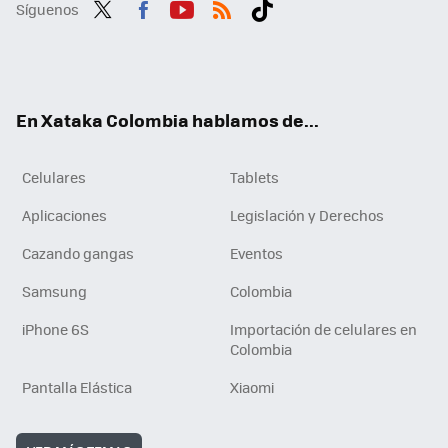
Síguenos
Twit
Fac
You
RSS
Tikt
ter
ebo
tub
ok
ok
e
En Xataka Colombia hablamos de...
Celulares
Tablets
Aplicaciones
Legislación y Derechos
Cazando gangas
Eventos
Samsung
Colombia
iPhone 6S
Importación de celulares en
Colombia
Pantalla Elástica
Xiaomi