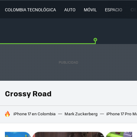
COLOMBIA TECNOLÓGICA
AUTO
MÓVIL
ESPACIO
CI
Crossy Road
HOY SE HABLA DE
iPhone 17 en Colombia
Mark Zuckerberg
iPhone 17 Pro M