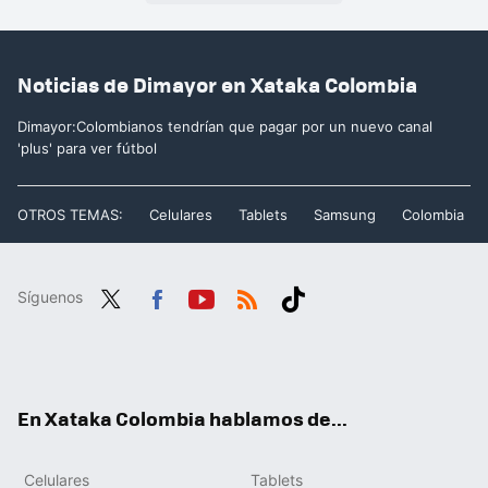
Noticias de Dimayor en Xataka Colombia
Dimayor:Colombianos tendrían que pagar por un nuevo canal
'plus' para ver fútbol
OTROS TEMAS:
Celulares
Tablets
Samsung
Colombia
Síguenos
Twit
Fac
You
RSS
Tikt
ter
ebo
tub
ok
ok
e
En Xataka Colombia hablamos de...
Celulares
Tablets