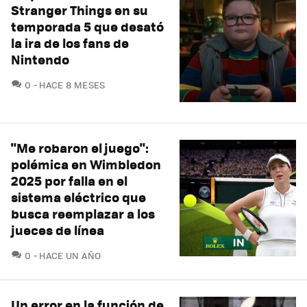
Stranger Things en su
temporada 5 que desató
la ira de los fans de
Nintendo
COMENTARIOS
0
HACE 8 MESES
"Me robaron el juego":
polémica en Wimbledon
2025 por falla en el
sistema eléctrico que
busca reemplazar a los
jueces de línea
COMENTARIOS
0
HACE UN AÑO
Un error en la función de