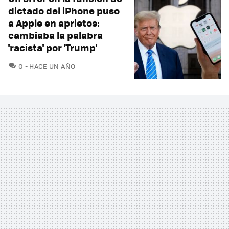
dictado del iPhone puso
a Apple en aprietos:
cambiaba la palabra
'racista' por 'Trump'
COMENTARIOS
0
HACE UN AÑO