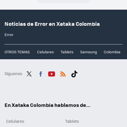
Noticias de Error en Xataka Colombia
Error
OTROS TEMAS:
Celulares
Tablets
Samsung
Colombia
Síguenos
Twit
Fac
You
RSS
Tikt
ter
ebo
tub
ok
ok
e
En Xataka Colombia hablamos de...
Celulares
Tablets