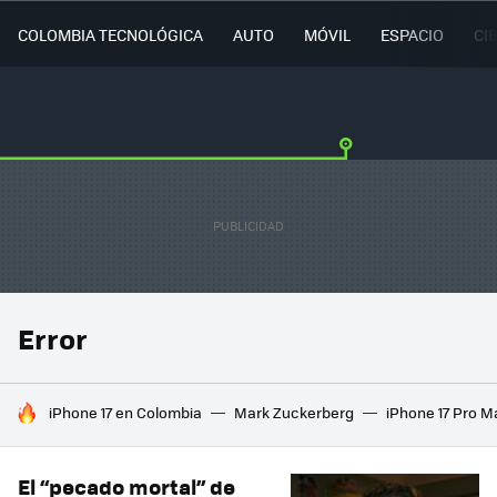
COLOMBIA TECNOLÓGICA
AUTO
MÓVIL
ESPACIO
CI
Error
HOY SE HABLA DE
iPhone 17 en Colombia
Mark Zuckerberg
iPhone 17 Pro M
El “pecado mortal” de