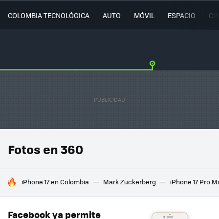
COLOMBIA TECNOLÓGICA
AUTO
MÓVIL
ESPACIO
CI
Fotos en 360
HOY SE HABLA DE
iPhone 17 en Colombia
Mark Zuckerberg
iPhone 17 Pro M
Facebook ya permite