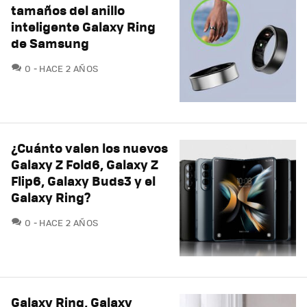
tamaños del anillo
inteligente Galaxy Ring
de Samsung
COMENTARIOS
0
HACE 2 AÑOS
¿Cuánto valen los nuevos
Galaxy Z Fold6, Galaxy Z
Flip6, Galaxy Buds3 y el
Galaxy Ring?
COMENTARIOS
0
HACE 2 AÑOS
Galaxy Ring, Galaxy