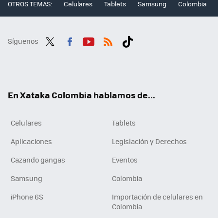
OTROS TEMAS:
Celulares
Tablets
Samsung
Colombia
Síguenos
Twit
Fac
You
RSS
Tikt
ter
ebo
tub
ok
ok
e
En Xataka Colombia hablamos de...
Celulares
Tablets
Aplicaciones
Legislación y Derechos
Cazando gangas
Eventos
Samsung
Colombia
iPhone 6S
Importación de celulares en
Colombia