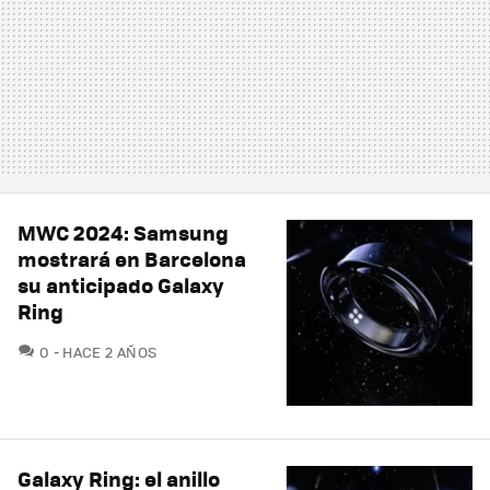
MWC 2024: Samsung
mostrará en Barcelona
su anticipado Galaxy
Ring
COMENTARIOS
0
HACE 2 AÑOS
Galaxy Ring: el anillo