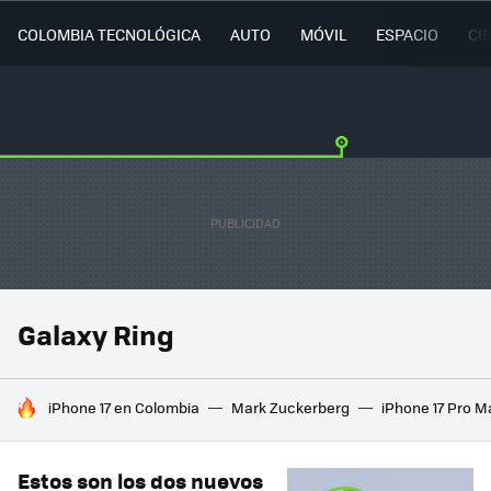
COLOMBIA TECNOLÓGICA
AUTO
MÓVIL
ESPACIO
CI
Galaxy Ring
HOY SE HABLA DE
iPhone 17 en Colombia
Mark Zuckerberg
iPhone 17 Pro M
Estos son los dos nuevos