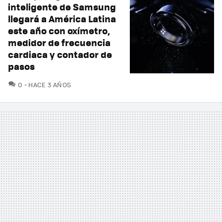
inteligente de Samsung
llegará a América Latina
este año con oxímetro,
medidor de frecuencia
cardiaca y contador de
pasos
COMENTARIOS
0
HACE 3 AÑOS