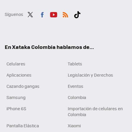
Síguenos
Twit
Fac
You
RSS
Tikt
ter
ebo
tub
ok
ok
e
En Xataka Colombia hablamos de...
Celulares
Tablets
Aplicaciones
Legislación y Derechos
Cazando gangas
Eventos
Samsung
Colombia
iPhone 6S
Importación de celulares en
Colombia
Pantalla Elástica
Xiaomi