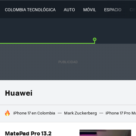
COLOMBIA TECNOLÓGICA
AUTO
MÓVIL
ESPACIO
CI
Huawei
HOY SE HABLA DE
iPhone 17 en Colombia
Mark Zuckerberg
iPhone 17 Pro M
MatePad Pro 13.2