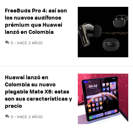
FreeBuds Pro 4: así son
los nuevos audífonos
prémium que Huawei
lanzó en Colombia
COMENTARIOS
0
HACE 2 AÑOS
Huawei lanzó en
Colombia su nuevo
plegable Mate X6: estas
son sus características y
precio
COMENTARIOS
0
HACE 2 AÑOS