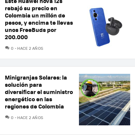
Este Huawei nova 12s
rebajó su precio en
Colombia un millón de
pesos, y encima te llevas
unos FreeBuds por
200.000
COMENTARIOS
0
HACE 2 AÑOS
Minigranjas Solares: la
solución para
diversificar el suministro
energético en las
regiones de Colombia
COMENTARIOS
0
HACE 2 AÑOS