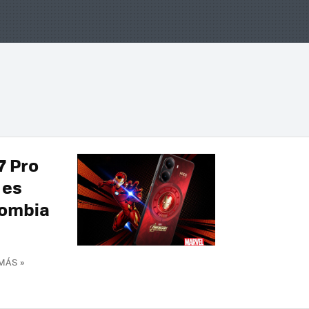
7 Pro
 es
lombia
MÁS »