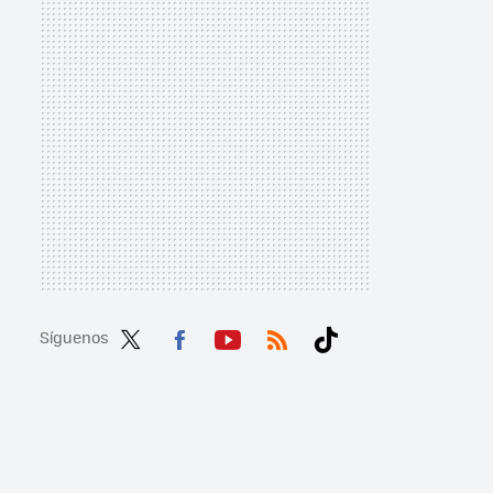
Síguenos
Twit
Fac
You
RSS
Tikt
ter
ebo
tub
ok
ok
e