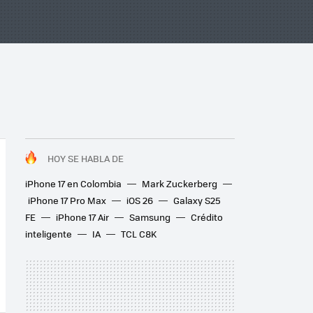
HOY SE HABLA DE
iPhone 17 en Colombia
Mark Zuckerberg
iPhone 17 Pro Max
iOS 26
Galaxy S25
FE
iPhone 17 Air
Samsung
Crédito
inteligente
IA
TCL C8K