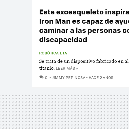
Este exoesqueleto inspir
Iron Man es capaz de ayu
caminar a las personas c
discapacidad
ROBÓTICA E IA
Se trata de un dispositivo fabricado en a
titanio.
LEER MÁS »
COMENTARIOS
0
JIMMY PEPINOSA
HACE 2 AÑOS