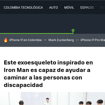
COLOMBIA TECNOLÓGICA
AUTO
MÓVIL
ESPACIO
CI
HOY SE HABLA DE
iPhone 17 en Colombia
Mark Zuckerberg
iPhone 17 Pro M
Este exoesqueleto inspirado en
Iron Man es capaz de ayudar a
caminar a las personas con
discapacidad