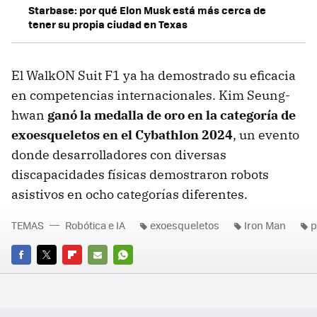
Starbase: por qué Elon Musk está más cerca de
tener su propia ciudad en Texas
El WalkON Suit F1 ya ha demostrado su eficacia
en competencias internacionales. Kim Seung-
hwan
ganó la medalla de oro en la categoría de
exoesqueletos en el Cybathlon 2024
, un evento
donde desarrolladores con diversas
discapacidades físicas demostraron robots
asistivos en ocho categorías diferentes.
TEMAS
Robótica e IA
exoesqueletos
Iron Man
p
FACEBOOK
TWITTER
FLIPBOARD
E-
WHATSAPP
MAIL