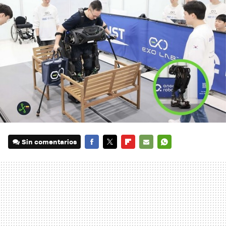
Sin comentarios
FACEBOOK
TWITTER
FLIPBOARD
E-
WHATSAPP
MAIL