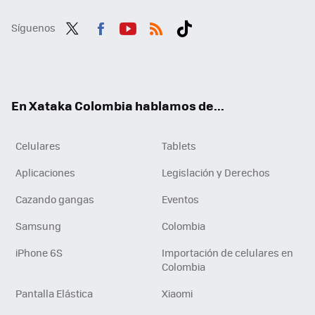
Síguenos
Twit
Fac
You
RSS
Tikt
ter
ebo
tub
ok
ok
e
En Xataka Colombia hablamos de...
Celulares
Tablets
Aplicaciones
Legislación y Derechos
Cazando gangas
Eventos
Samsung
Colombia
iPhone 6S
Importación de celulares en
Colombia
Pantalla Elástica
Xiaomi