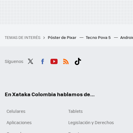
TEMAS DE INTERÉS
Póster de Pixar
Tecno Pova 5
Androi
Síguenos
Twit
Fac
You
RSS
Tikt
ter
ebo
tub
ok
ok
e
En Xataka Colombia hablamos de...
Celulares
Tablets
Aplicaciones
Legislación y Derechos