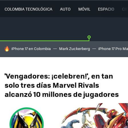
COLOMBIA TECNOLÓGICA
AUTO
MÓVIL
ESPACIO
CI
HOY SE HABLA DE
iPhone 17 en Colombia
Mark Zuckerberg
iPhone 17 Pro M
'Vengadores: ¡celebren!', en tan
solo tres días Marvel Rivals
alcanzó 10 millones de jugadores