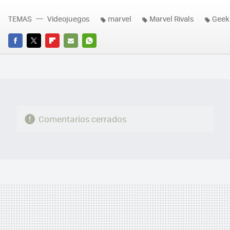
TEMAS
Videojuegos
marvel
Marvel Rivals
Geek
FACEBOOK
TWITTER
FLIPBOARD
E-
WHATSAPP
MAIL
Comentarios cerrados