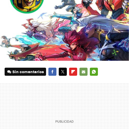
Sin comentarios
FACEBOOK
TWITTER
FLIPBOARD
E-
WHATSAPP
MAIL