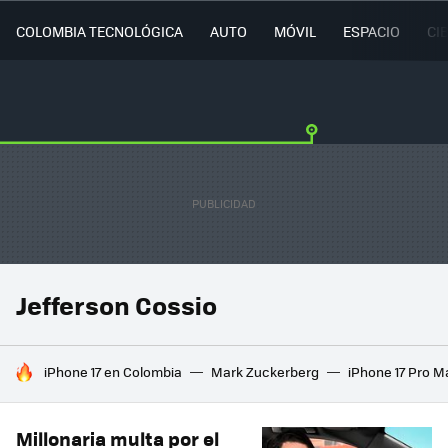
COLOMBIA TECNOLÓGICA
AUTO
MÓVIL
ESPACIO
CI
Jefferson Cossio
HOY SE HABLA DE
iPhone 17 en Colombia
Mark Zuckerberg
iPhone 17 Pro M
Millonaria multa por el