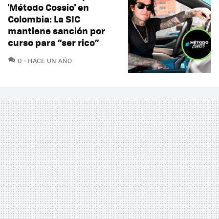
'Método Cossio' en
Colombia: La SIC
mantiene sanción por
curso para “ser rico”
COMENTARIOS
0
HACE UN AÑO