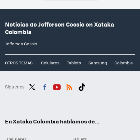
Noticias de Jefferson Cossio en Xataka
Colombia
Jefferson Cossio
OTROS TEMAS:
Celulares
Tablets
Samsung
Colombia
Síguenos
Twit
Fac
You
RSS
Tikt
ter
ebo
tub
ok
ok
e
En Xataka Colombia hablamos de...
Celulares
Tablets