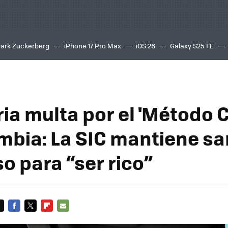
ark Zuckerberg
iPhone 17 Pro Max
iOS 26
Galaxy S25 FE
8K
ia multa por el 'Método C
mbia: La SIC mantiene s
o para “ser rico”
FACEBOOK
TWITTER
FLIPBOARD
E-