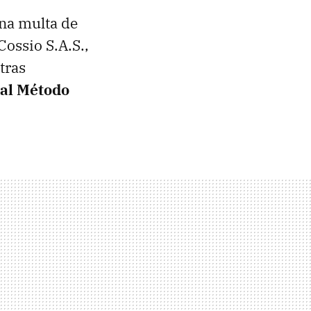
na multa de
ossio S.A.S.,
 tras
tal Método