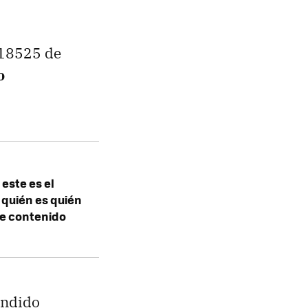
 18525 de
o
 este es el
 quién es quién
de contenido
fundido