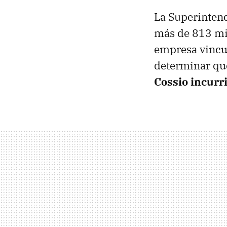
La Superintend
más de 813 mil
empresa vincu
determinar que
Cossio incurr