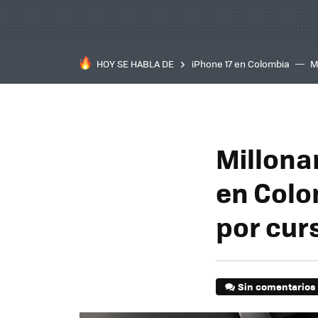
HOY SE HABLA DE
iPhone 17 en Colombia
M
inteligente
IA
TCL C
Millonar
en Colo
por curs
Sin comentarios