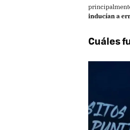
principalmente
inducían a er
Cuáles f