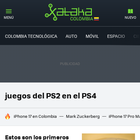
MENÚ
NUEVO
COLOMBIA TECNOLÓGICA
AUTO
MÓVIL
ESPACIO
CI
juegos del PS2 en el PS4
HOY SE HABLA DE
iPhone 17 en Colombia
Mark Zuckerberg
iPhone 17 Pro M
Estos son los primeros