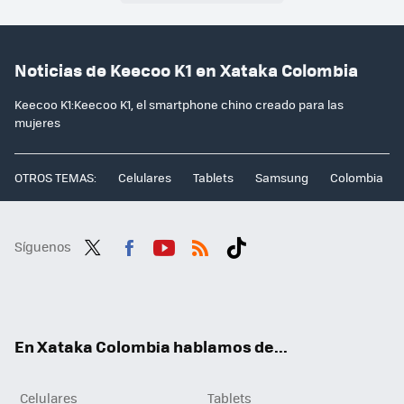
Noticias de Keecoo K1 en Xataka Colombia
Keecoo K1:Keecoo K1, el smartphone chino creado para las
mujeres
OTROS TEMAS:
Celulares
Tablets
Samsung
Colombia
Síguenos
Twit
Fac
You
RSS
Tikt
ter
ebo
tub
ok
ok
e
En Xataka Colombia hablamos de...
Celulares
Tablets