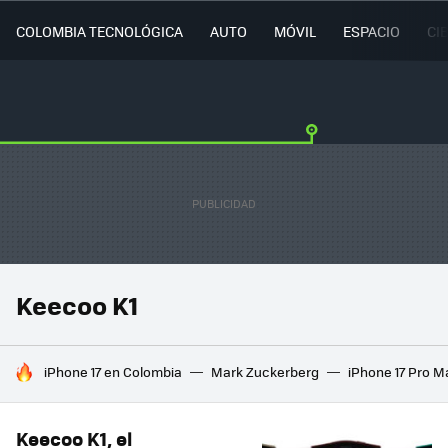
COLOMBIA TECNOLÓGICA
AUTO
MÓVIL
ESPACIO
CI
Keecoo K1
HOY SE HABLA DE
iPhone 17 en Colombia
Mark Zuckerberg
iPhone 17 Pro M
Keecoo K1, el