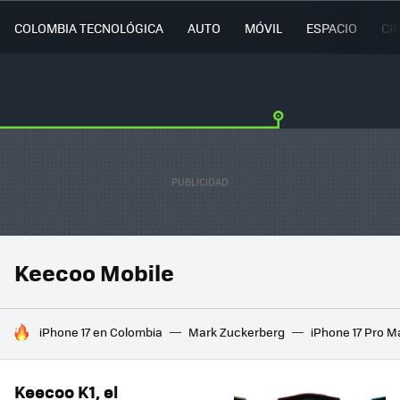
COLOMBIA TECNOLÓGICA
AUTO
MÓVIL
ESPACIO
CI
Keecoo Mobile
HOY SE HABLA DE
iPhone 17 en Colombia
Mark Zuckerberg
iPhone 17 Pro M
Keecoo K1, el