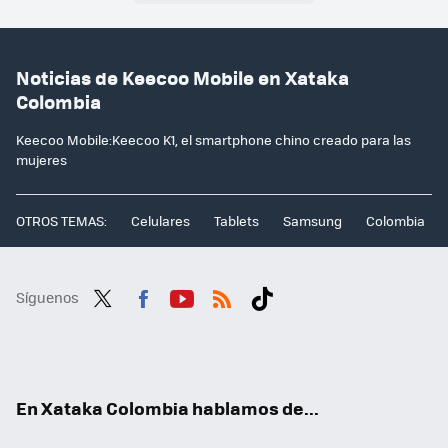
Noticias de Keecoo Mobile en Xataka
Colombia
Keecoo Mobile:Keecoo K1, el smartphone chino creado para las
mujeres
OTROS TEMAS:
Celulares
Tablets
Samsung
Colombia
Síguenos
Twit
Fac
You
RSS
Tikt
ter
ebo
tub
ok
ok
e
En Xataka Colombia hablamos de...