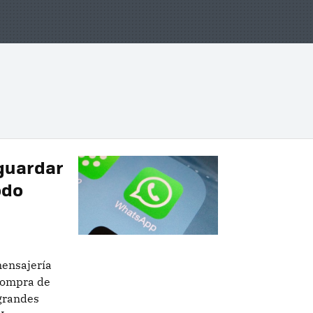
guardar
odo
mensajería
compra de
grandes