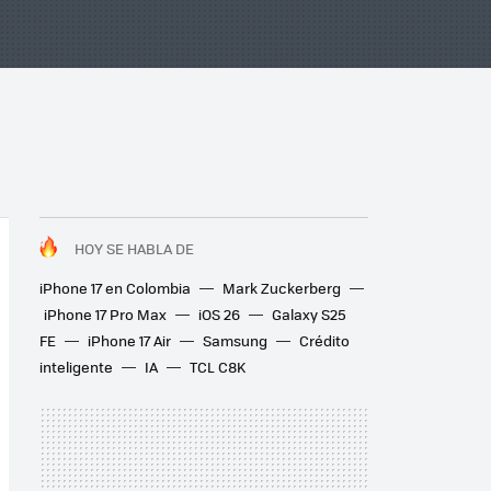
HOY SE HABLA DE
iPhone 17 en Colombia
Mark Zuckerberg
iPhone 17 Pro Max
iOS 26
Galaxy S25
FE
iPhone 17 Air
Samsung
Crédito
inteligente
IA
TCL C8K