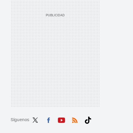
Síguenos
Twit
Fac
You
RSS
Tikt