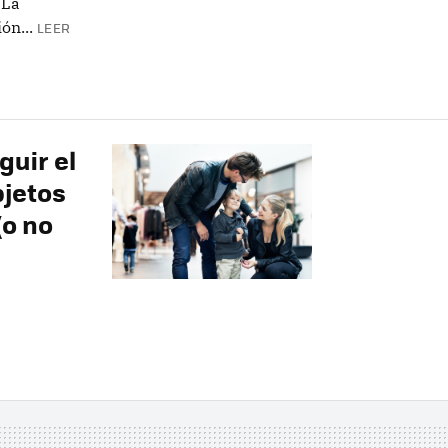
 La
ón...
LEER
guir el
bjetos
(o no