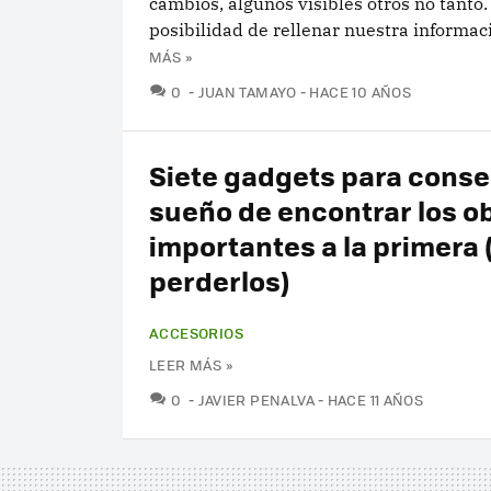
cambios, algunos visibles otros no tanto.
posibilidad de rellenar nuestra informaci
MÁS »
COMENTARIOS
0
JUAN TAMAYO
HACE 10 AÑOS
Siete gadgets para conse
sueño de encontrar los o
importantes a la primera 
perderlos)
ACCESORIOS
LEER MÁS »
COMENTARIOS
0
JAVIER PENALVA
HACE 11 AÑOS