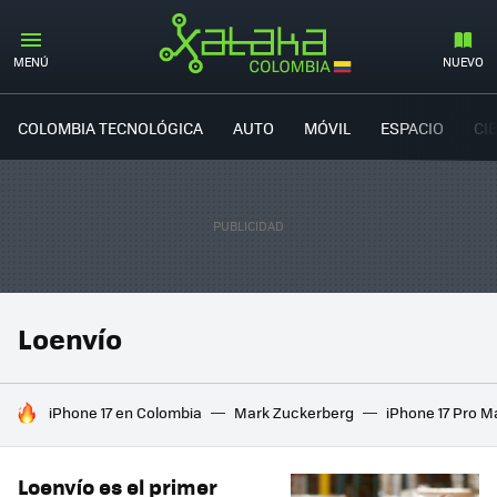
MENÚ
NUEVO
COLOMBIA TECNOLÓGICA
AUTO
MÓVIL
ESPACIO
CI
Loenvío
HOY SE HABLA DE
iPhone 17 en Colombia
Mark Zuckerberg
iPhone 17 Pro M
Loenvío es el primer