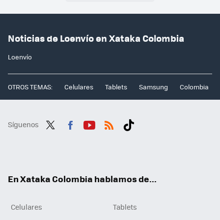
Noticias de Loenvío en Xataka Colombia
Loenvío
OTROS TEMAS:
Celulares
Tablets
Samsung
Colombia
Síguenos
Twit
Fac
You
RSS
Tikt
ter
ebo
tub
ok
ok
e
En Xataka Colombia hablamos de...
Celulares
Tablets