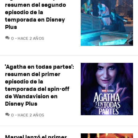
resumen del segundo
episodio de la
temporada en Disney
Plus
COMENTARIOS
0
HACE 2 AÑOS
'Agatha en todas partes':
resumen del primer
episodio de la
temporada del spin-off
de Wandavision en
Disney Plus
COMENTARIOS
0
HACE 2 AÑOS
Marvel lanzó el primer