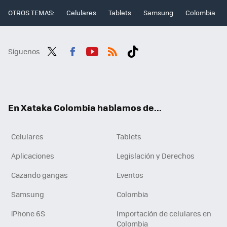
OTROS TEMAS:
Celulares
Tablets
Samsung
Colombia
Síguenos
Twit
Fac
You
RSS
Tikt
ter
ebo
tub
ok
ok
e
En Xataka Colombia hablamos de...
Celulares
Tablets
Aplicaciones
Legislación y Derechos
Cazando gangas
Eventos
Samsung
Colombia
iPhone 6S
Importación de celulares en
Colombia