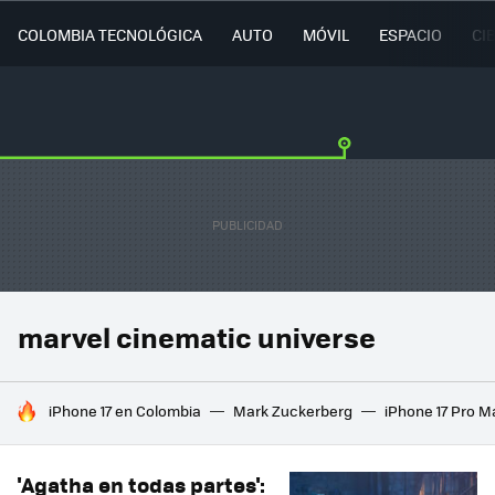
COLOMBIA TECNOLÓGICA
AUTO
MÓVIL
ESPACIO
CI
marvel cinematic universe
HOY SE HABLA DE
iPhone 17 en Colombia
Mark Zuckerberg
iPhone 17 Pro M
'Agatha en todas partes':