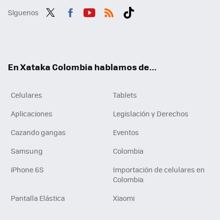
Síguenos
Twit
Fac
You
RSS
Tikt
ter
ebo
tub
ok
ok
e
En Xataka Colombia hablamos de...
Celulares
Tablets
Aplicaciones
Legislación y Derechos
Cazando gangas
Eventos
Samsung
Colombia
iPhone 6S
Importación de celulares en
Colombia
Pantalla Elástica
Xiaomi