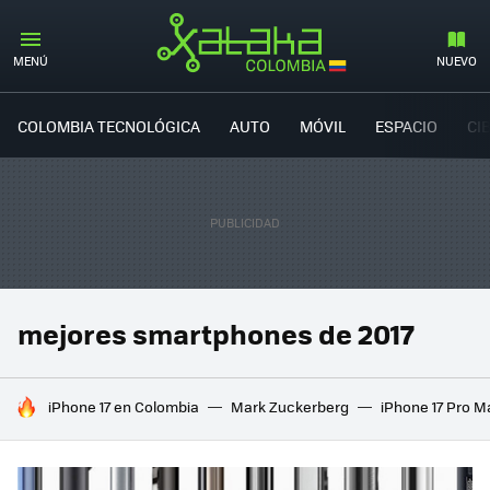
MENÚ
NUEVO
COLOMBIA TECNOLÓGICA
AUTO
MÓVIL
ESPACIO
CI
mejores smartphones de 2017
HOY SE HABLA DE
iPhone 17 en Colombia
Mark Zuckerberg
iPhone 17 Pro M