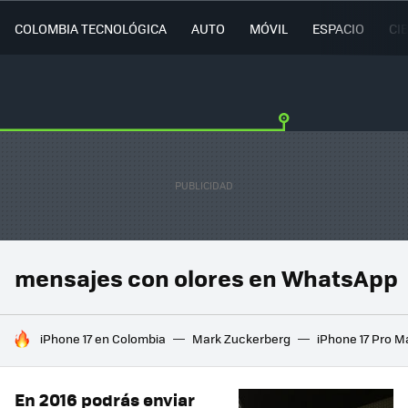
COLOMBIA TECNOLÓGICA
AUTO
MÓVIL
ESPACIO
CI
mensajes con olores en WhatsApp
HOY SE HABLA DE
iPhone 17 en Colombia
Mark Zuckerberg
iPhone 17 Pro M
En 2016 podrás enviar