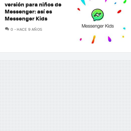
versión para niños de
Messenger: así es
Messenger Kids
COMENTARIOS
0
HACE 9 AÑOS