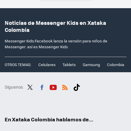
Noticias de Messenger Kids en Xataka
Colombia
Messenger Kids:Facebook lanza la versión para niños de
Messenger: así es Messenger Kids
OTROS TEMAS:
Celulares
Tablets
Samsung
Colombia
Síguenos
Twit
Fac
You
RSS
Tikt
ter
ebo
tub
ok
ok
e
En Xataka Colombia hablamos de...