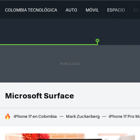
COLOMBIA TECNOLÓGICA
AUTO
MÓVIL
ESPACIO
CI
Microsoft Surface
HOY SE HABLA DE
iPhone 17 en Colombia
Mark Zuckerberg
iPhone 17 Pro M