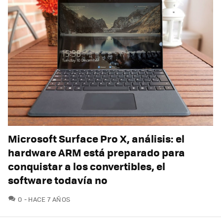
Microsoft Surface Pro X, análisis: el
hardware ARM está preparado para
conquistar a los convertibles, el
software todavía no
COMENTARIOS
0
HACE 7 AÑOS