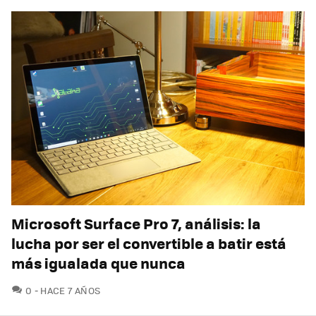
Microsoft Surface Pro 7, análisis: la
lucha por ser el convertible a batir está
más igualada que nunca
COMENTARIOS
0
HACE 7 AÑOS