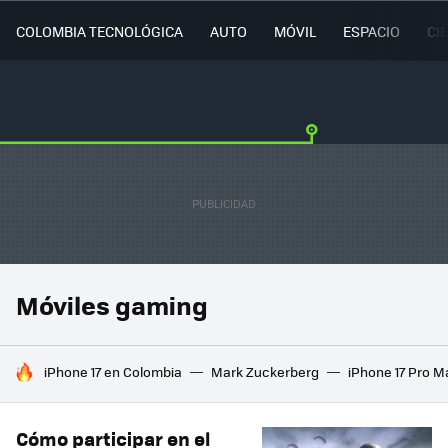
COLOMBIA TECNOLÓGICA
AUTO
MÓVIL
ESPACIO
CI
Móviles gaming
HOY SE HABLA DE
iPhone 17 en Colombia
Mark Zuckerberg
iPhone 17 Pro M
Cómo participar en el