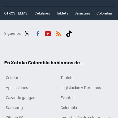
OTROS TEMAS:
Celulares
Tablets
Samsung
Colombia
Síguenos
Twit
Fac
You
RSS
Tikt
ter
ebo
tub
ok
ok
e
En Xataka Colombia hablamos de...
Celulares
Tablets
Aplicaciones
Legislación y Derechos
Cazando gangas
Eventos
Samsung
Colombia
iPhone 6S
Importación de celulares en