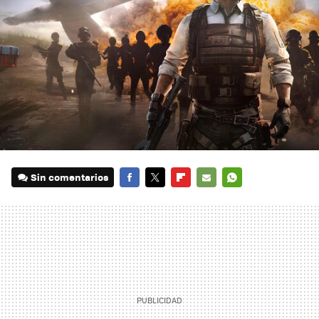
Sin comentarios
FACEBOOK
TWITTER
FLIPBOARD
E-
WHATSAPP
MAIL