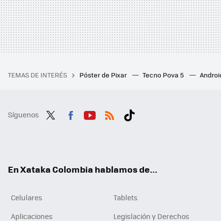
TEMAS DE INTERÉS
Póster de Pixar
Tecno Pova 5
Androi
Síguenos
Twit
Fac
You
RSS
Tikt
ter
ebo
tub
ok
ok
e
En Xataka Colombia hablamos de...
Celulares
Tablets
Aplicaciones
Legislación y Derechos