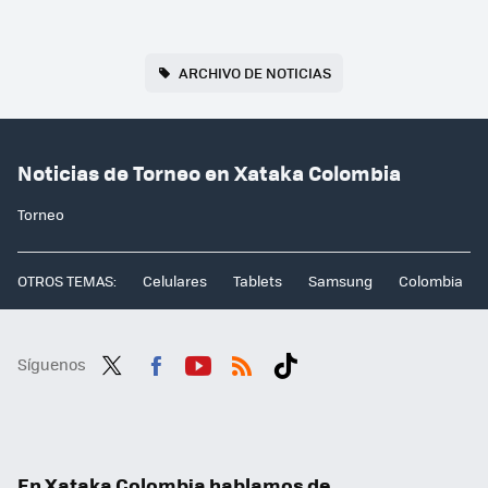
ARCHIVO DE NOTICIAS
Noticias de Torneo en Xataka Colombia
Torneo
OTROS TEMAS:
Celulares
Tablets
Samsung
Colombia
Síguenos
Twit
Fac
You
RSS
Tikt
ter
ebo
tub
ok
ok
e
En Xataka Colombia hablamos de...