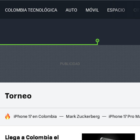
COLOMBIA TECNOLÓGICA
AUTO
MÓVIL
ESPACIO
CI
Torneo
HOY SE HABLA DE
iPhone 17 en Colombia
Mark Zuckerberg
iPhone 17 Pro M
Llega a Colombia el