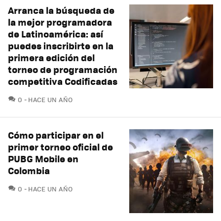
Arranca la búsqueda de
la mejor programadora
de Latinoamérica: así
puedes inscribirte en la
primera edición del
torneo de programación
competitiva Codificadas
COMENTARIOS
0
HACE UN AÑO
Cómo participar en el
primer torneo oficial de
PUBG Mobile en
Colombia
COMENTARIOS
0
HACE UN AÑO