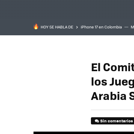
HOY SE HABLA DE
iPhone 17 en Colombia
M
inteligente
IA
TCL C
El Comit
los Jue
Arabia 
Sin comentarios