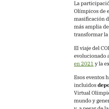
La participaci
Olímpicos de e
masificación d
más amplia de 
transformar la
El viaje del C
evolucionado a
en 2021
y la e
Esos eventos h
incluidos
depo
Virtual Olímpi
mundo y gener
y, a pesar de l