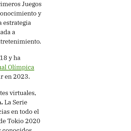
primeros Juegos
econocimiento y
 estrategia
ada a
ntretenimiento.
018 y ha
tual Olímpica
ur en 2023.
es virtuales,
a.
La Serie
ias en todo el
 de Tokio 2020
os conocidos,