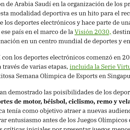
ón de Arabia Saudí en la organización de los 
sta modalidad deportiva es un hito para el r
e los deportes electrónicos y hace parte de una
ese país en el marco de la
Visión 2030,
destin
 nación en un centro mundial de deportes y e
OI con los deportes electrónicos comenzó en 2
 través de varias etapas,
incluida la Serie Vir
xitosa Semana Olímpica de Esports en Singap
an demostrado las poisibilidades de los deport
rtes de motor, béisbol, ciclismo, remo y vel
ca tenía como objetivo atraer a nuevas audienc
ar entusiasmo antes de los Juegos Olímpicos
as críticas iniciales por presentar juegos men