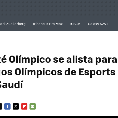
ark Zuckerberg
iPhone 17 Pro Max
iOS 26
Galaxy S25 FE
8K
é Olímpico se alista para
gos Olímpicos de Esports
Saudí
FACEBOOK
TWITTER
FLIPBOARD
E-