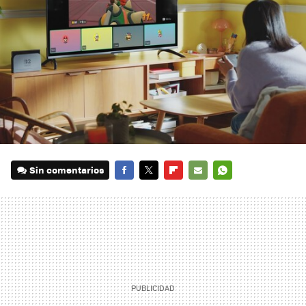
Sin comentarios
FACEBOOK
TWITTER
FLIPBOARD
E-
WHATSAPP
MAIL