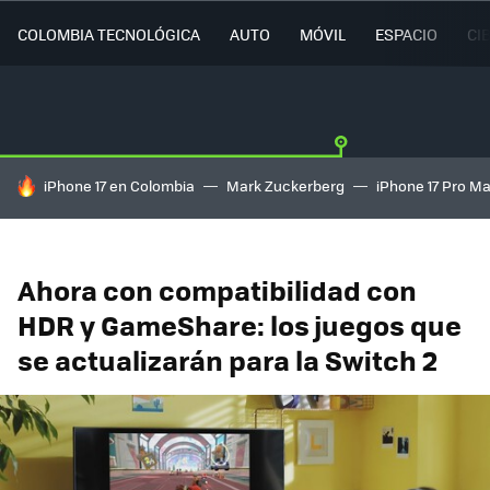
COLOMBIA TECNOLÓGICA
AUTO
MÓVIL
ESPACIO
CI
HOY SE HABLA DE
iPhone 17 en Colombia
Mark Zuckerberg
iPhone 17 Pro M
Ahora con compatibilidad con
HDR y GameShare: los juegos que
se actualizarán para la Switch 2