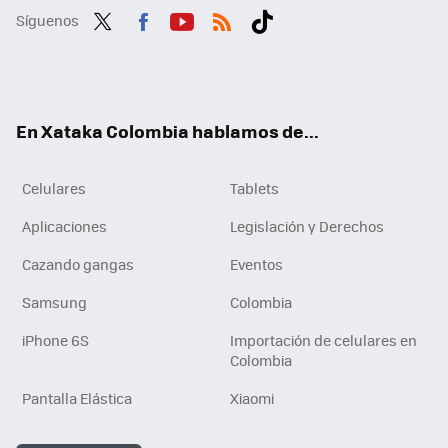
Síguenos
Twit
Fac
You
RSS
Tikt
ter
ebo
tub
ok
ok
e
En Xataka Colombia hablamos de...
Celulares
Tablets
Aplicaciones
Legislación y Derechos
Cazando gangas
Eventos
Samsung
Colombia
iPhone 6S
Importación de celulares en
Colombia
Pantalla Elástica
Xiaomi