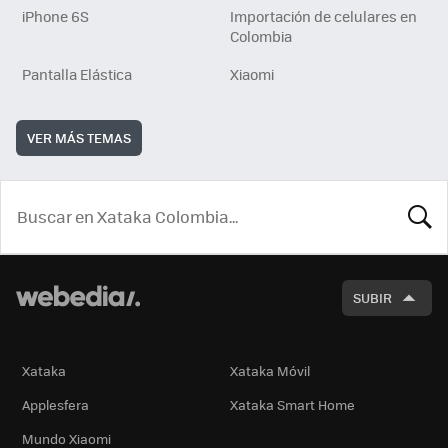
iPhone 6S
Importación de celulares en
Colombia
Pantalla Elástica
Xiaomi
VER MÁS TEMAS
BUSCA
SUBIR
Xataka
Xataka Móvil
Applesfera
Xataka Smart Home
Mundo Xiaomi