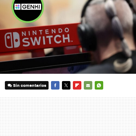
Sin comentarios
FACEBOOK
TWITTER
FLIPBOARD
E-
WHATSAPP
MAIL