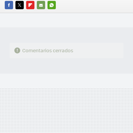
FACEBOOK
TWITTER
FLIPBOARD
E-
WHATSAPP
MAIL
Comentarios cerrados