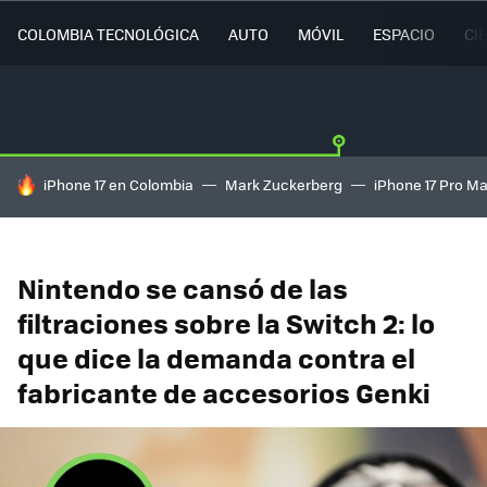
COLOMBIA TECNOLÓGICA
AUTO
MÓVIL
ESPACIO
CI
HOY SE HABLA DE
iPhone 17 en Colombia
Mark Zuckerberg
iPhone 17 Pro M
Nintendo se cansó de las
filtraciones sobre la Switch 2: lo
que dice la demanda contra el
fabricante de accesorios Genki