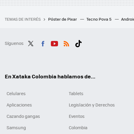
TEMAS DE INTERÉS
Póster de Pixar
Tecno Pova 5
Androi
Síguenos
Twit
Fac
You
RSS
Tikt
ter
ebo
tub
ok
ok
e
En Xataka Colombia hablamos de...
Celulares
Tablets
Aplicaciones
Legislación y Derechos
Cazando gangas
Eventos
Samsung
Colombia