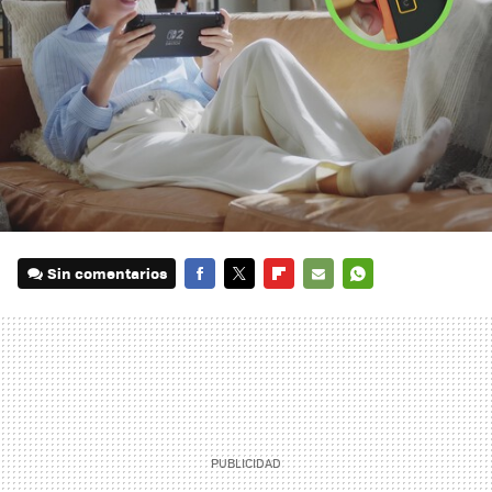
Sin comentarios
FACEBOOK
TWITTER
FLIPBOARD
E-
WHATSAPP
MAIL