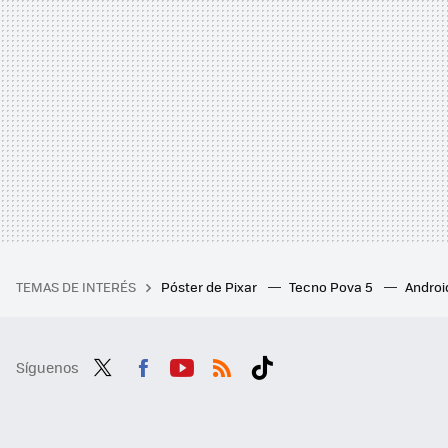
TEMAS DE INTERÉS
Póster de Pixar
Tecno Pova 5
Androi
Síguenos
Twit
Fac
You
RSS
Tikt
ter
ebo
tub
ok