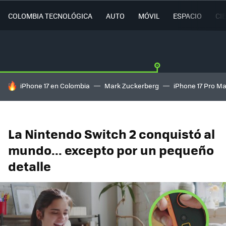
COLOMBIA TECNOLÓGICA
AUTO
MÓVIL
ESPACIO
CI
HOY SE HABLA DE
iPhone 17 en Colombia
Mark Zuckerberg
iPhone 17 Pro M
La Nintendo Switch 2 conquistó al
mundo... excepto por un pequeño
detalle