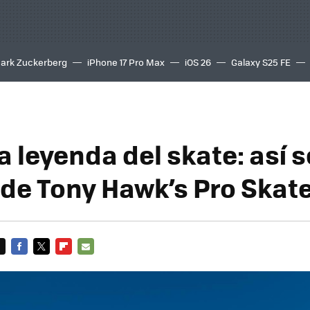
ark Zuckerberg
iPhone 17 Pro Max
iOS 26
Galaxy S25 FE
8K
a leyenda del skate: así s
de Tony Hawk’s Pro Skater
FACEBOOK
TWITTER
FLIPBOARD
E-
MAIL