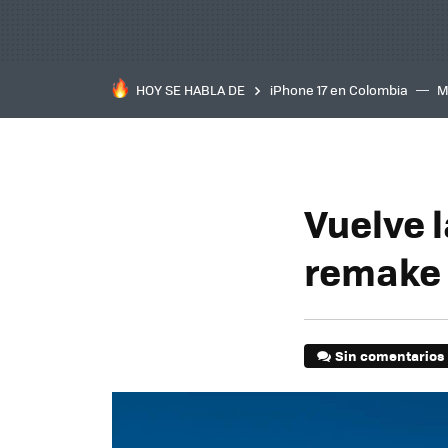
HOY SE HABLA DE
iPhone 17 en Colombia
M
inteligente
IA
TCL C
Vuelve l
remake 
Sin comentarios