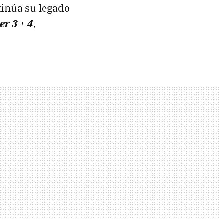
tinúa su legado
r 3 + 4
,