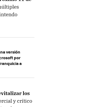
múltiples
Nintendo
una versión
crosoft por
franquicia a
vitalizar los
rcial y crítico