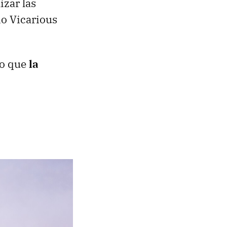
izar las
io Vicarious
to que
la