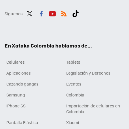
Síguenos
Twit
Fac
You
RSS
Tikt
ter
ebo
tub
ok
ok
e
En Xataka Colombia hablamos de...
Celulares
Tablets
Aplicaciones
Legislación y Derechos
Cazando gangas
Eventos
Samsung
Colombia
iPhone 6S
Importación de celulares en
Colombia
Pantalla Elástica
Xiaomi