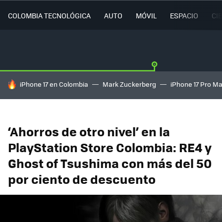
COLOMBIA TECNOLÓGICA
AUTO
MÓVIL
ESPACIO
CI
HOY SE HABLA DE
iPhone 17 en Colombia
Mark Zuckerberg
iPhone 17 Pro M
‘Ahorros de otro nivel’ en la
PlayStation Store Colombia: RE4 y
Ghost of Tsushima con más del 50
por ciento de descuento