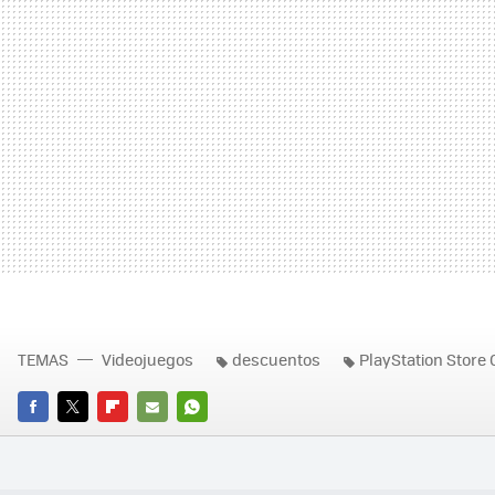
TEMAS
Videojuegos
descuentos
PlayStation Store
FACEBOOK
TWITTER
FLIPBOARD
E-
WHATSAPP
MAIL