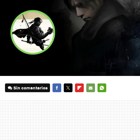
Sin comentarios
FACEBOOK
TWITTER
FLIPBOARD
E-
WHATSAPP
MAIL