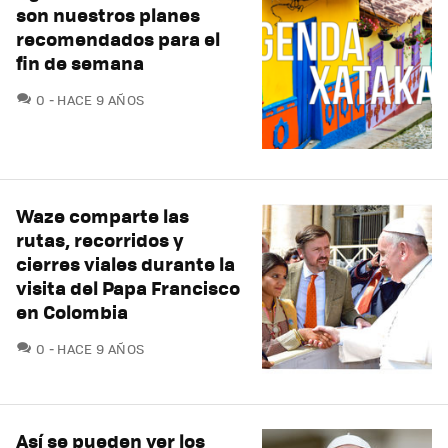
son nuestros planes
recomendados para el
fin de semana
COMENTARIOS
0
HACE 9 AÑOS
Waze comparte las
rutas, recorridos y
cierres viales durante la
visita del Papa Francisco
en Colombia
COMENTARIOS
0
HACE 9 AÑOS
Así se pueden ver los