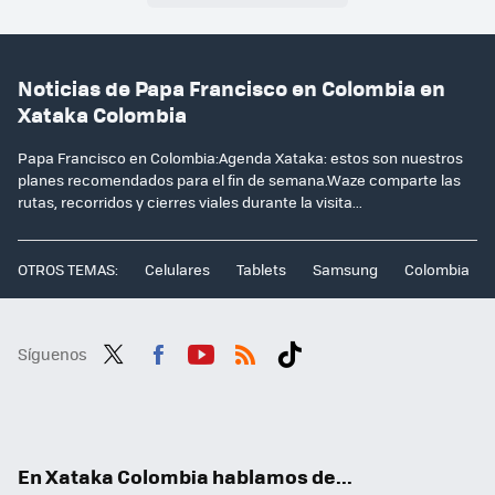
Noticias de Papa Francisco en Colombia en
Xataka Colombia
Papa Francisco en Colombia:Agenda Xataka: estos son nuestros
planes recomendados para el fin de semana.Waze comparte las
rutas, recorridos y cierres viales durante la visita...
OTROS TEMAS:
Celulares
Tablets
Samsung
Colombia
Síguenos
Twit
Fac
You
RSS
Tikt
ter
ebo
tub
ok
ok
e
En Xataka Colombia hablamos de...