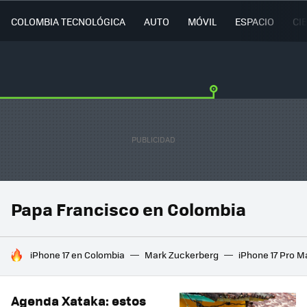
COLOMBIA TECNOLÓGICA
AUTO
MÓVIL
ESPACIO
CI
Papa Francisco en Colombia
HOY SE HABLA DE
iPhone 17 en Colombia
Mark Zuckerberg
iPhone 17 Pro M
Agenda Xataka: estos