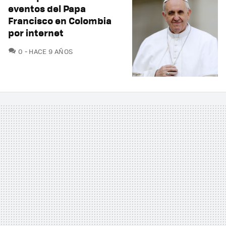
eventos del Papa
Francisco en Colombia
por internet
COMENTARIOS
0
HACE 9 AÑOS