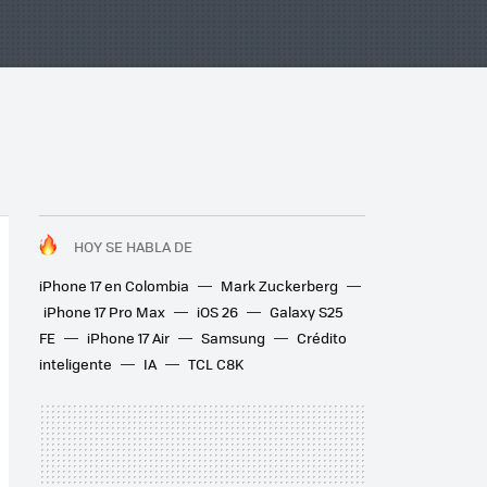
HOY SE HABLA DE
iPhone 17 en Colombia
Mark Zuckerberg
iPhone 17 Pro Max
iOS 26
Galaxy S25
FE
iPhone 17 Air
Samsung
Crédito
inteligente
IA
TCL C8K