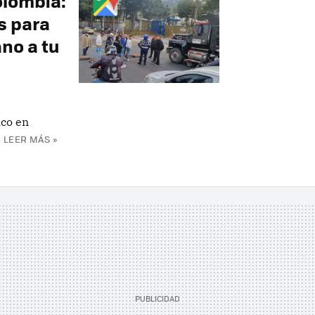
olombia:
s para
ano a tu
ico en
.
LEER MÁS »