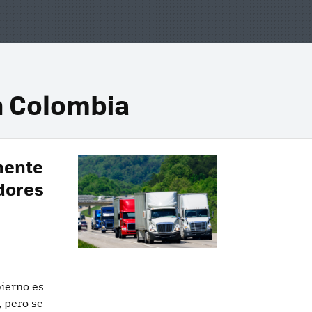
n Colombia
nente
dores
bierno es
, pero se