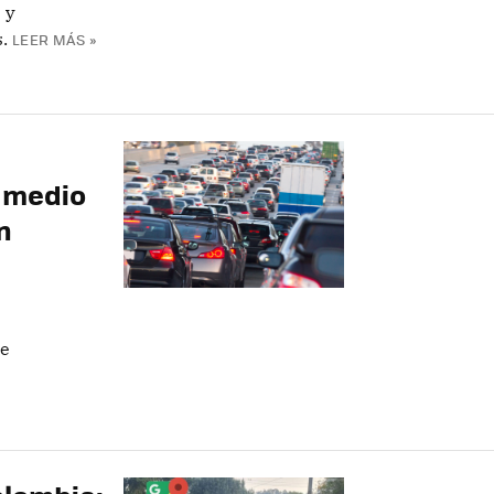
 y
.
LEER MÁS »
 medio
n
te