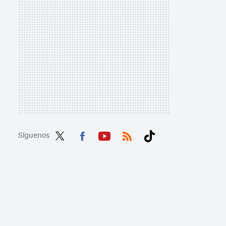
Síguenos
Twit
Fac
You
RSS
Tikt
ter
ebo
tub
ok
ok
e