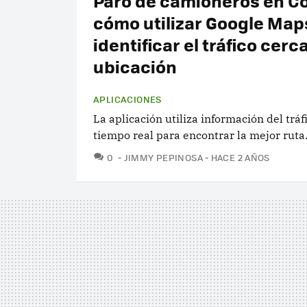
Paro de camioneros en C
cómo utilizar Google Map
identificar el tráfico cerc
ubicación
APLICACIONES
La aplicación utiliza información del tráf
tiempo real para encontrar la mejor ruta
COMENTARIOS
0
JIMMY PEPINOSA
HACE 2 AÑOS