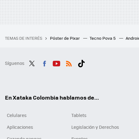
TEMAS DE INTERÉS
Póster de Pixar
Tecno Pova 5
Androi
Síguenos
Twit
Fac
You
RSS
Tikt
ter
ebo
tub
ok
ok
e
En Xataka Colombia hablamos de...
Celulares
Tablets
Aplicaciones
Legislación y Derechos
Cazando gangas
Eventos