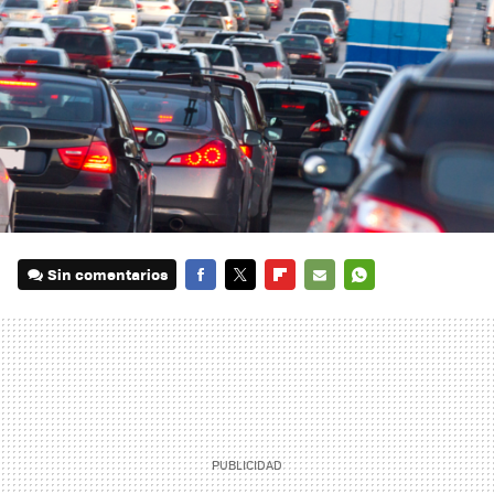
Sin comentarios
FACEBOOK
TWITTER
FLIPBOARD
E-
WHATSAPP
MAIL