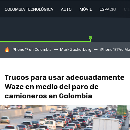
COLOMBIA TECNOLÓGICA
AUTO
MÓVIL
ESPACIO
CI
HOY SE HABLA DE
iPhone 17 en Colombia
Mark Zuckerberg
iPhone 17 Pro M
Trucos para usar adecuadamente
Waze en medio del paro de
camioneros en Colombia