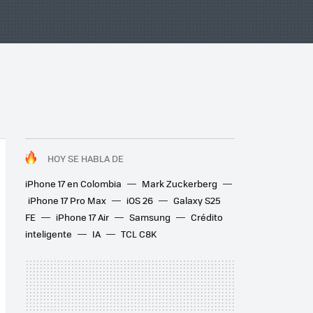
HOY SE HABLA DE
iPhone 17 en Colombia
Mark Zuckerberg
iPhone 17 Pro Max
iOS 26
Galaxy S25
FE
iPhone 17 Air
Samsung
Crédito
inteligente
IA
TCL C8K