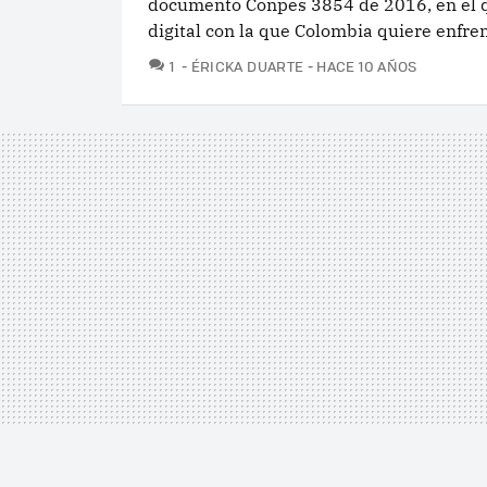
documento Conpes 3854 de 2016, en el qu
digital con la que Colombia quiere enfren
COMENTARIOS
1
ÉRICKA DUARTE
HACE 10 AÑOS