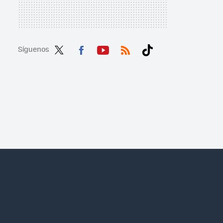
Síguenos
Twit
Fac
You
RSS
Tikt
ter
ebo
tub
ok
ok
e