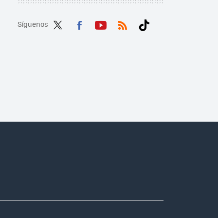
Síguenos
Twit
Fac
You
RSS
Tikt
ter
ebo
tub
ok
ok
e