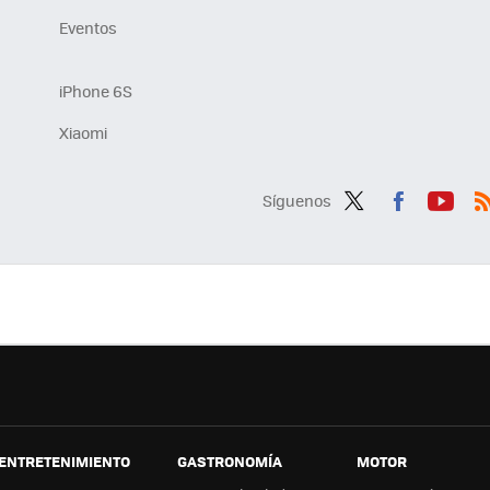
Eventos
iPhone 6S
Xiaomi
Síguenos
Twit
Fac
You
R
ter
ebo
tub
ok
e
ENTRETENIMIENTO
GASTRONOMÍA
MOTOR