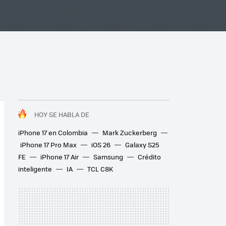
HOY SE HABLA DE
iPhone 17 en Colombia
Mark Zuckerberg
iPhone 17 Pro Max
iOS 26
Galaxy S25
FE
iPhone 17 Air
Samsung
Crédito
inteligente
IA
TCL C8K