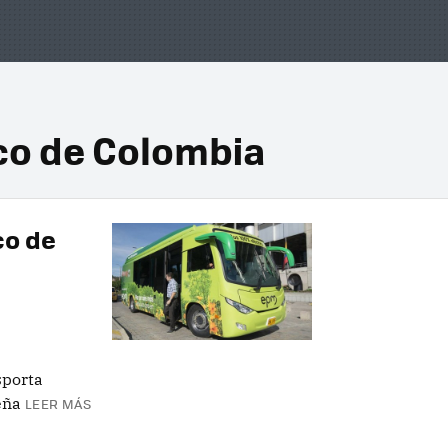
ico de Colombia
co de
sporta
eña
LEER MÁS