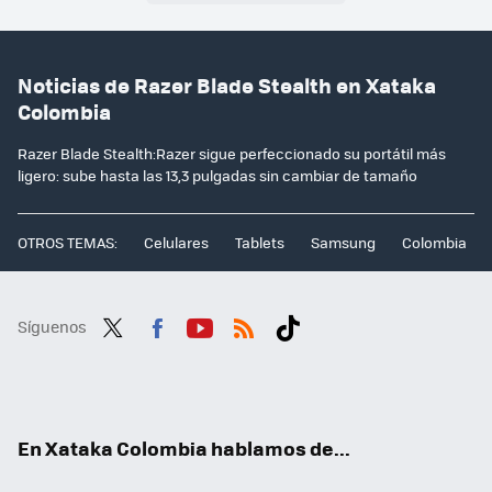
Noticias de Razer Blade Stealth en Xataka
Colombia
Razer Blade Stealth:Razer sigue perfeccionado su portátil más
ligero: sube hasta las 13,3 pulgadas sin cambiar de tamaño
OTROS TEMAS:
Celulares
Tablets
Samsung
Colombia
Síguenos
Twit
Fac
You
RSS
Tikt
ter
ebo
tub
ok
ok
e
En Xataka Colombia hablamos de...