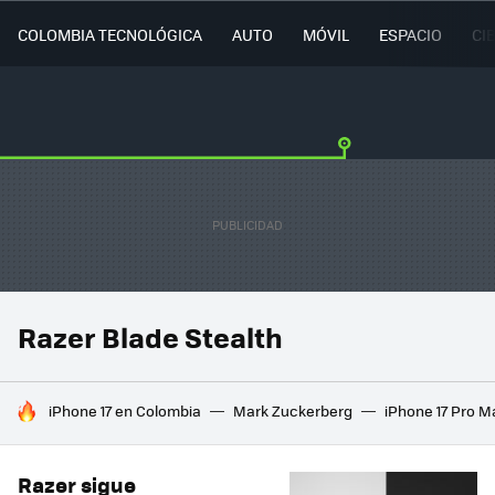
COLOMBIA TECNOLÓGICA
AUTO
MÓVIL
ESPACIO
CI
Razer Blade Stealth
HOY SE HABLA DE
iPhone 17 en Colombia
Mark Zuckerberg
iPhone 17 Pro M
Razer sigue