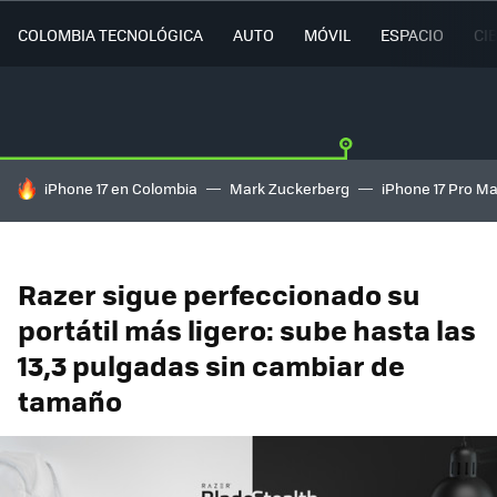
COLOMBIA TECNOLÓGICA
AUTO
MÓVIL
ESPACIO
CI
HOY SE HABLA DE
iPhone 17 en Colombia
Mark Zuckerberg
iPhone 17 Pro M
Razer sigue perfeccionado su
portátil más ligero: sube hasta las
13,3 pulgadas sin cambiar de
tamaño