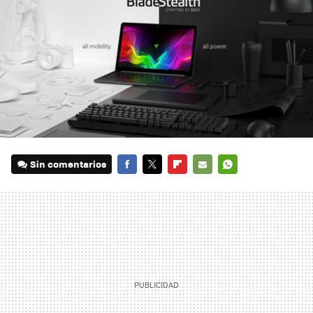
Sin comentarios
FACEBOOK
TWITTER
FLIPBOARD
E-
WHATSAPP
MAIL