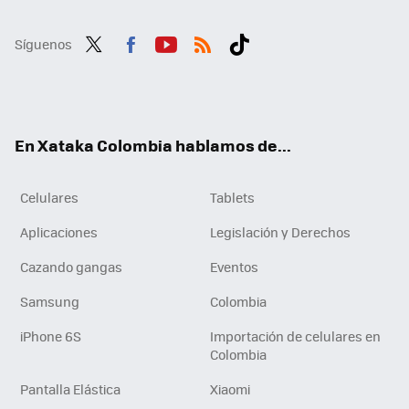
Síguenos
Twit
Fac
You
RSS
Tikt
ter
ebo
tub
ok
ok
e
En Xataka Colombia hablamos de...
Celulares
Tablets
Aplicaciones
Legislación y Derechos
Cazando gangas
Eventos
Samsung
Colombia
iPhone 6S
Importación de celulares en
Colombia
Pantalla Elástica
Xiaomi