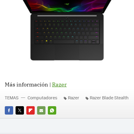
Más información |
Razer
TEMAS
Computadores
Razer
Razer Blade Stealth
FACEBOOK
TWITTER
FLIPBOARD
E-
WHATSAPP
MAIL